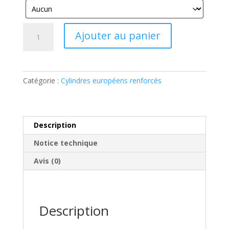
quantité
Ajouter au panier
de
Cylindre
européen
à
Catégorie :
Cylindres européens renforcés
bouton
renforcé
inox
Description
Notice technique
Avis (0)
Description