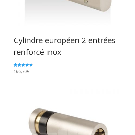
Cylindre européen 2 entrées
renforcé inox
166,70
€
Note
4.67
sur 5