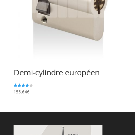
Demi-cylindre européen
155,64
€
Note
4.00
sur 5