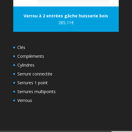
Verrou à 2 entrées gâche huisserie bois
285,11
€
Clés
Compléments
Cylindres
Serrure connectée
Serrures 1 point
Serrures multipoints
Verrous