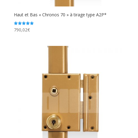
Haut et Bas « Chronos 70 » à tirage type A2P*
790,02
€
Note
5.00
sur 5