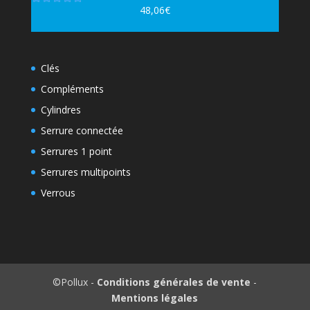
48,06
€
Note
5.00
sur 5
Clés
Compléments
Cylindres
Serrure connectée
Serrures 1 point
Serrures multipoints
Verrous
©Pollux -
Conditions générales de vente
-
Mentions légales