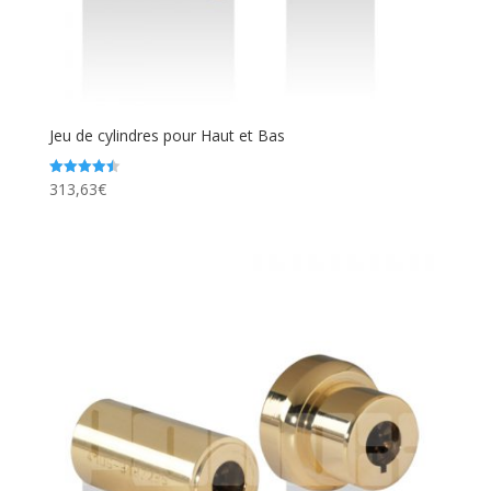
Jeu de cylindres pour Haut et Bas
313,63
€
Note
4.50
sur 5