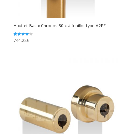
Haut et Bas « Chronos 80 » à fouillot type A2P*
744,22
€
Note
4.00
sur 5