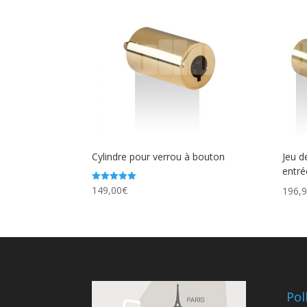
Cylindre pour verrou à bouton
Jeu d
entré
149,00
€
Note
196,
5.00
sur 5
Pol