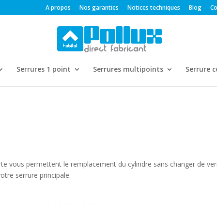
A propos
Nos garanties
Notices techniques
Blog
Co
Serrures 1 point
Serrures multipoints
Serrure 
porte vous permettent le remplacement du cylindre sans changer de ve
tre serrure principale.