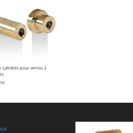
e cylindres pour verrou 2
es
99
€
lux