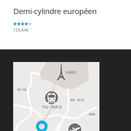
Demi-cylindre européen
155,64
€
Note
4.00
sur 5