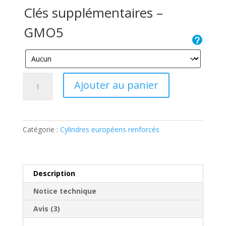
Clés supplémentaires –
GMO5
quantité
Ajouter au panier
de
Cylindre
européen
2
Catégorie :
Cylindres européens renforcés
entrées
renforcé
inox
Description
Notice technique
Avis (3)