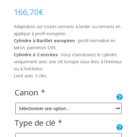
Noté
3
4.67
sur 5
166,70
€
basé sur
notations
client
Adaptation sur toutes serrures à larder ou serrures en
applique à profil européen.
Cylindre à Barillet européen
: profil normalisé en
laiton, panneton DIN.
Cylindre à 2 entrées
: Vous manœuvrez le cylindre
uniquement avec une clé lorsque vous êtes à l’intérieur
ou à l’extérieur.
Livré avec 3 clés.
Canon
*
Type de clé
*