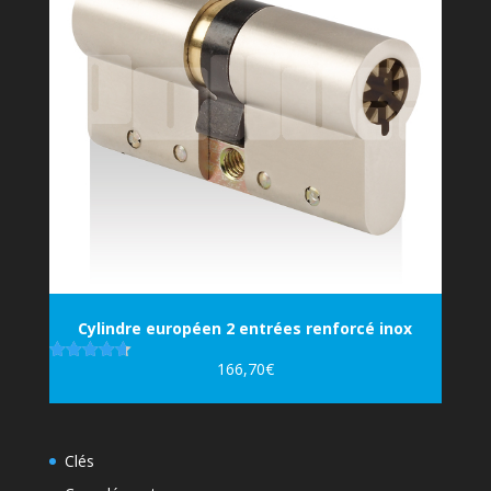
Cylindre européen 2 entrées renforcé inox
166,70
€
Note
4.67
sur 5
Clés