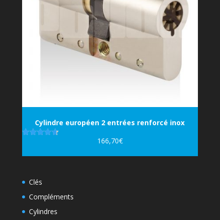
Cylindre européen 2 entrées renforcé inox
166,70
€
Note
4.67
sur 5
Clés
Compléments
Cylindres